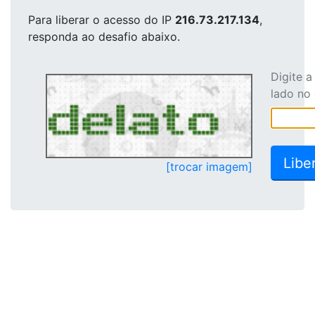
Para liberar o acesso
do IP
216.73.217.134
,
responda ao desafio abaixo.
Digite 
lado no
[trocar imagem]