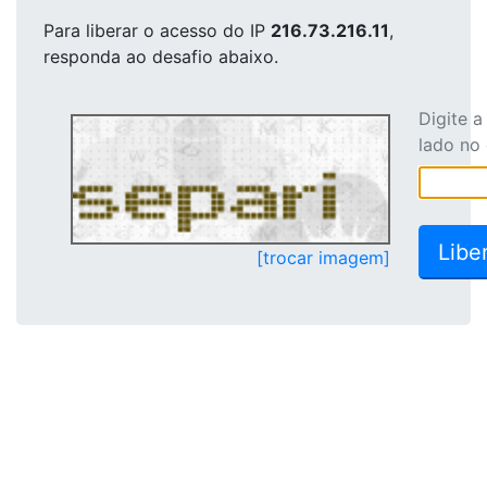
Para liberar o acesso
do IP
216.73.216.11
,
responda ao desafio abaixo.
Digite 
lado no
[trocar imagem]