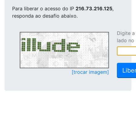
Para liberar o acesso
do IP
216.73.216.125
,
responda ao desafio abaixo.
Digite 
lado no
[trocar imagem]