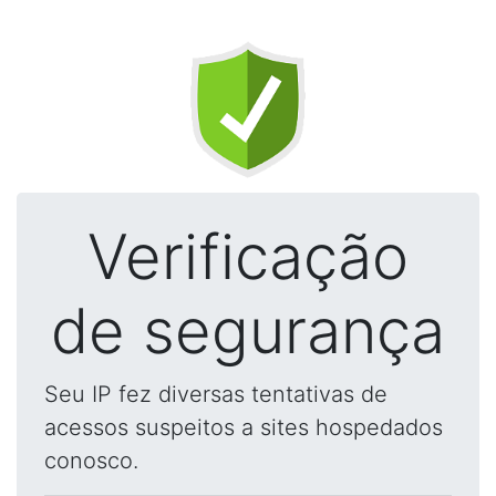
Verificação
de segurança
Seu IP fez diversas tentativas de
acessos suspeitos a sites hospedados
conosco.